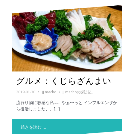
グルメ：くじらざんまい
2019-01-30
jj macho
JJ machoの探訪記。
流行り物に敏感な私…… やぁ〜っと インフルエンザか
ら復活しました、、[…]
続きを読む …