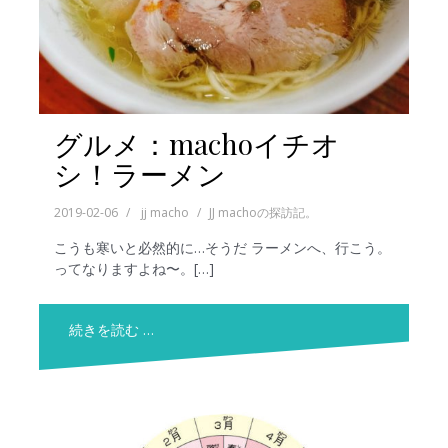
グルメ：machoイチオ
シ！ラーメン
2019-02-06
jj macho
JJ machoの探訪記。
こうも寒いと必然的に…そうだ ラーメンへ、行こう。
ってなりますよね〜。[…]
続きを読む …