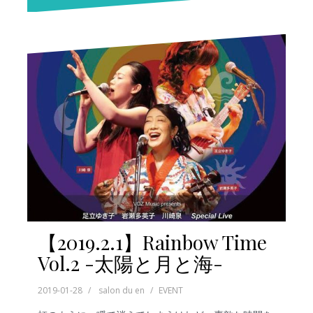
【2019.2.1】Rainbow Time
Vol.2 -太陽と月と海-
2019-01-28
salon du en
EVENT