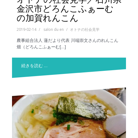
金沢市どろんこふぁーむ
の加賀れんこん
2019-02-14
salon du en
オトナの社会見学
農事組合法人 蓮だより代表 川端崇文さんのれんこん
畑（どろんこふぁーむ[…]
続きを読む …