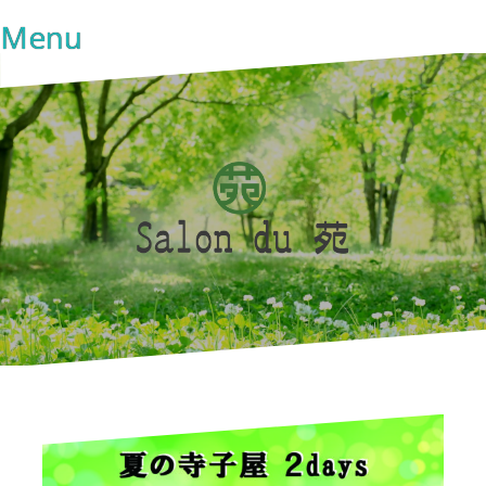
コ
Menu
ン
テ
ン
ツ
へ
ス
キ
ッ
プ