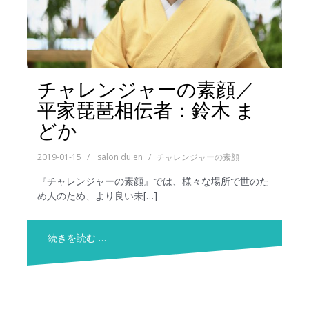
チャレンジャーの素顔／
平家琵琶相伝者：鈴木 ま
どか
2019-01-15
salon du en
チャレンジャーの素顔
『チャレンジャーの素顔』では、様々な場所で世のた
め人のため、より良い未[…]
続きを読む …