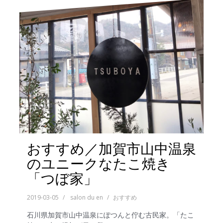
おすすめ／加賀市山中温泉
のユニークなたこ焼き
「つぼ家」
2019-03-05
salon du en
おすすめ
石川県加賀市山中温泉にぽつんと佇む古民家。「たこ